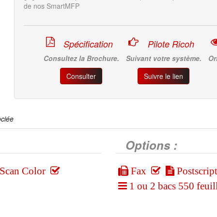
de nos SmartMFP
Spécification
Pilote Ricoh
Consultez la Brochure.
Suivant votre système.
Or
Consulter
Suivre le lien
ociée
Options :
Scan Color
Fax
Postscrip
1 ou 2 bacs 550 feuil