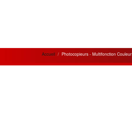
Accueil
Photocopieurs - Multifonction Couleu
News letter
Actua
Si vous désirez recevoir nos bulletins et
Meilleur
offres mensuelles ?
la qual
prestati
Adresse
Email
Créatio
innovan
Souscrire
besoins 
Restez connecté
Les meil