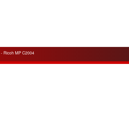
r - Ricoh MP C2004
lités
Liens utiles
 service apporté pour
Cela peut vous être utile
ité
de nos appareils et de nos
pour votre information.
ons.
Pilotes - Drivers Ricoh
n de trois nouvelles gammes
Pilotes - Drivers Canon
tes :
Argent, Or, Platine
pour les
Pilotes - Drivers Toshiba
nos clients.
Pilotes - Drivers Kyocéra
leurs ventes du mois :