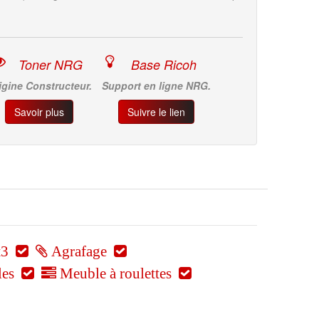
Toner NRG
Base Ricoh
igine Constructeur.
Support en ligne NRG.
Savoir plus
Suivre le lien
t3
Agrafage
les
Meuble à roulettes