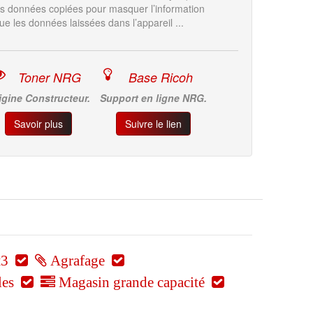
 des données copiées pour masquer l’information
ue les données laissées dans l’appareil ...
Toner NRG
Base Ricoh
igine Constructeur.
Support en ligne NRG.
Savoir plus
Suivre le lien
t3
Agrafage
les
Magasin grande capacité