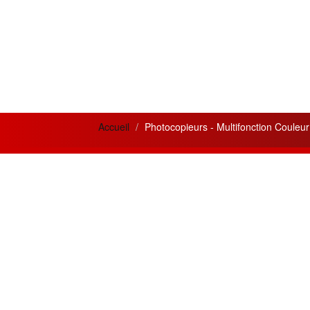
Accueil
Photocopieurs - Multifonction Coule
News letter
Actua
Si vous désirez recevoir nos bulletins et
Meilleur
offres mensuelles ?
la qual
prestati
Adresse
Email
Créatio
innovan
Souscrire
besoins 
Restez connecté
Les meil