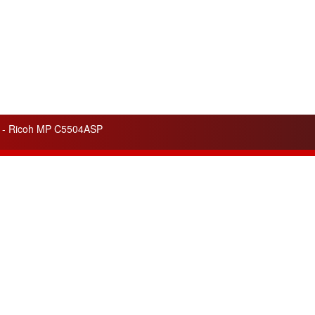
ur - Ricoh MP C5504ASP
lités
Liens utiles
 service apporté pour
Cela peut vous être utile
ité
de nos appareils et de nos
pour votre information.
ons.
Pilotes - Drivers Ricoh
n de trois nouvelles gammes
Pilotes - Drivers Canon
tes :
Argent, Or, Platine
pour les
Pilotes - Drivers Toshiba
nos clients.
Pilotes - Drivers Kyocéra
leurs ventes du mois :