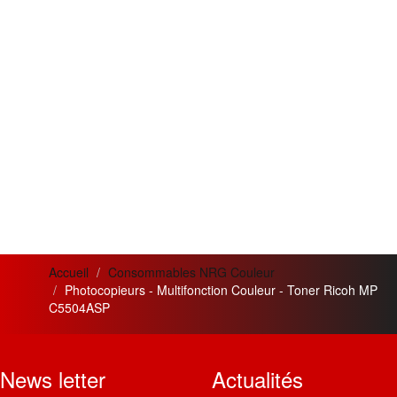
Accueil
Consommables NRG Couleur
Photocopieurs - Multifonction Couleur - Toner Ricoh MP
C5504ASP
News letter
Actualités