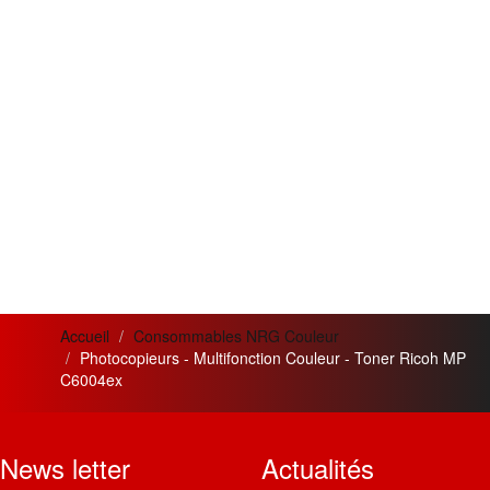
Accueil
Consommables NRG Couleur
Photocopieurs - Multifonction Couleur - Toner Ricoh MP
C6004ex
News letter
Actualités