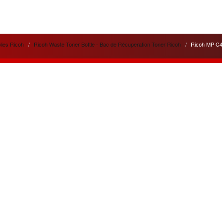
lies Ricoh
Ricoh Waste Toner Bottle - Bac de Récuperation Toner Ricoh
Ricoh MP C4
lités
Liens utiles
 service apporté pour
Cela peut vous être utile
ité
de nos appareils et de nos
pour votre information.
ons.
Pilotes - Drivers Ricoh
n de trois nouvelles gammes
Pilotes - Drivers Canon
tes :
Argent, Or, Platine
pour les
Pilotes - Drivers Toshiba
nos clients.
Pilotes - Drivers Kyocéra
leurs ventes du mois :
Friends
4SP et MPC4504ex
en gamme
www.agreencopier.com
ois de nouvelles offres et
isionnements
disponibles.