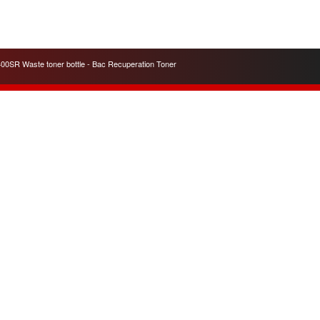
00SR Waste toner bottle - Bac Recuperation Toner
Contacts
A7 OFFICE COPIES Ltd.
163 Passage Henri Malartre
ZI-Lyon nord-RhÔne-Alpes
69730 Genay
Nous Contacter
+33 4 78 91 72 81
Skype
philippe
Airport Lyon-Saint Exupéry
www.a7officecopies.com