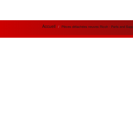
Accueil
Pièces détachées neuves Ricoh - Parts and Supp
News letter
Actua
Si vous désirez recevoir nos bulletins et
Meilleur
offres mensuelles ?
la qual
prestati
Adresse
Email
Créatio
innovan
Souscrire
besoins 
Restez connecté
Les meil
MPC300
Suivez nous sur les réseaux sociaux
OR.
En cliquant les liens ci-dessous.
Chaque m
approv