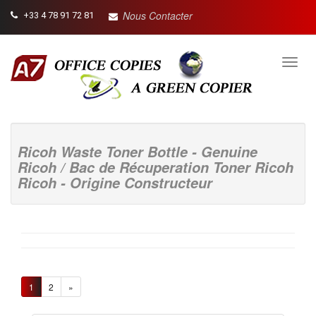
Nous Contacter
+33 4 78 91 72 81
Toggl
navig
Ricoh Waste Toner Bottle - Genuine
Ricoh / Bac de Récuperation Toner Ricoh
Ricoh - Origine Constructeur
1
2
»