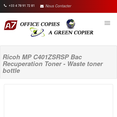
Nous Contacter
+33 4 78 91 72 81
Toggl
navig
Ricoh MP C401ZSRSP Bac
Recuperation Toner - Waste toner
bottle