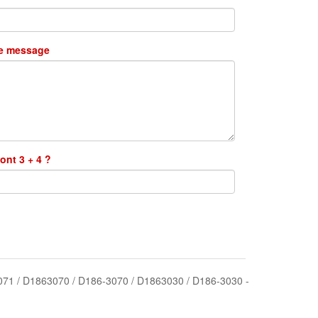
re message
ont 3 + 4 ?
3071 / D1863070 / D186-3070 / D1863030 / D186-3030 -