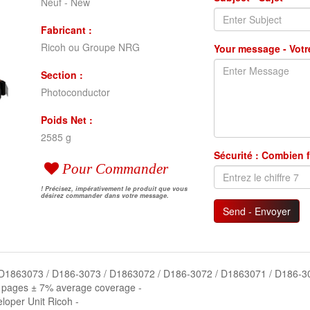
Neuf - New
Fabricant :
Ricoh ou Groupe NRG
Your message - Vot
Section :
Photoconductor
Poids Net :
2585 g
Sécurité : Combien f
Pour Commander
! Précisez, impérativement le produit que vous
désirez commander dans votre message.
Send - Envoyer
No : D1863073 / D186-3073 / D1863072 / D186-3072 / D1863071 / D186-
0 pages ± 7% average coverage -
loper Unit Ricoh -