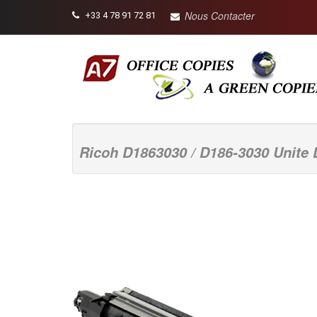
Nous Contacter
+33 4 78 91 72 81
Ricoh D1863030 / D186-3030 Unite 