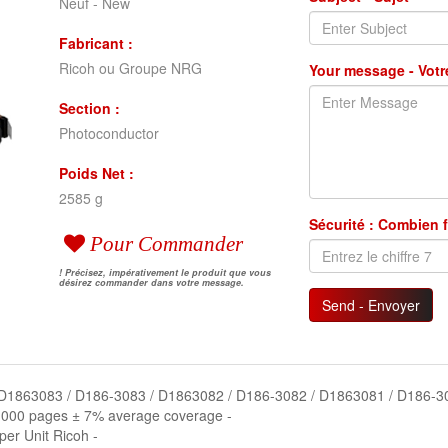
Neuf - New
Fabricant :
Ricoh ou Groupe NRG
Your message - Vot
Section :
Photoconductor
Poids Net :
2585 g
Sécurité : Combien f
Pour Commander
! Précisez, impérativement le produit que vous
désirez commander dans votre message.
Send - Envoyer
No : D1863083 / D186-3083 / D1863082 / D186-3082 / D1863081 / D186-
70,000 pages ± 7% average coverage -
per Unit Ricoh -