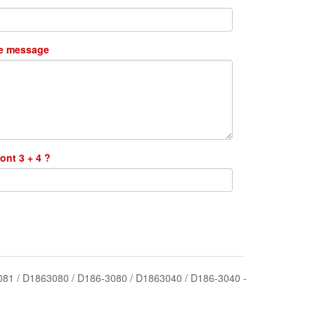
re message
ont 3 + 4 ?
3081 / D1863080 / D186-3080 / D1863040 / D186-3040 -