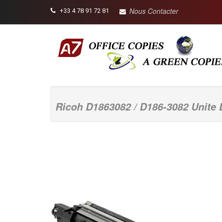
Nous Contacter
+33 4 78 91 72 81
Ricoh D1863082 / D186-3082 Unite 