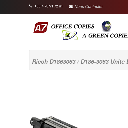
Nous Contacter
+33 4 78 91 72 81
Ricoh D1863063 / D186-3063 Unite 