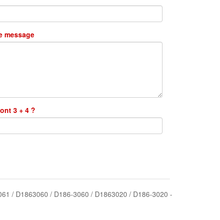
re message
ont 3 + 4 ?
3061 / D1863060 / D186-3060 / D1863020 / D186-3020 -