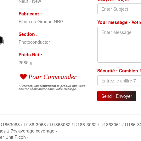
Neuf - New
Fabricant :
Ricoh ou Groupe NRG
Your message - Vot
Section :
Photoconductor
Poids Net :
2585 g
Sécurité : Combien f
Pour Commander
! Précisez, impérativement le produit que vous
désirez commander dans votre message.
Send - Envoyer
No : D1863063 / D186-3063 / D1863062 / D186-3062 / D1863061 / D186-
ages ± 7% average coverage -
er Unit Ricoh -