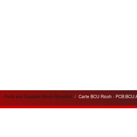
 - Parts and Supplies Ricoh Recycled
Carte BCU Ricoh - PCB:BCU:
lités
Liens utiles
 service apporté pour
Cela peut vous être utile