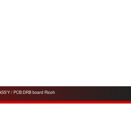
ASS'Y / PCB:DRB board Ricoh
Contacts
A7 OFFICE COPIES Ltd.