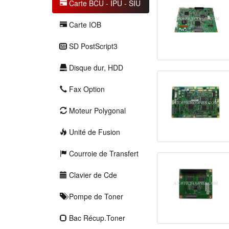
Carte BCU - IPU - SIU
Carte IOB
SD PostScript3
Disque dur, HDD
Fax Option
Moteur Polygonal
Unité de Fusion
Courroie de Transfert
Clavier de Cde
Pompe de Toner
Bac Récup.Toner