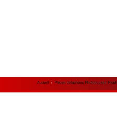
Accueil
Pièces détachées Photocopieur Ricoh
News letter
Actua
Si vous désirez recevoir nos bulletins et
Meilleur