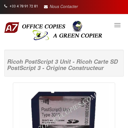
Nous Contacter
+33 4 78 91 72 81
Toggl
navig
Ricoh PostScript 3 Unit - Ricoh Carte SD
PostScript 3 - Origine Constructeur