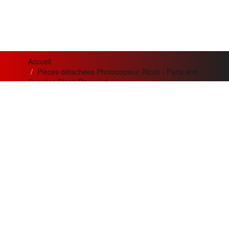
Accueil
Pièces détachées Photocopieur Ricoh - Parts and
Supplies Ricoh Recycled
Ricoh Carte SD PostScript 3 - Ricoh PostScript 3 Unit
News letter
Actualités
Si vous désirez recevoir nos
Meilleur service apporté pour
bulletins et offres mensuelles
la qualité
de nos appareils et
?
de nos prestations.
Adresse
Création de trois nouvelles
Email
gammes
innovantes :
Argent, Or,
Souscrire
Platine
pour les besoins nos
clients.